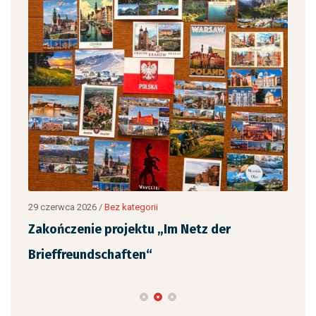
12 c
„Ja
,
czy
29 czerwca 2026
/
Bez kategorii
Zakończenie projektu „Im Netz der
Brieffreundschaften“