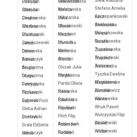
Siwik Roksana
Makowska Oliwia Elżbieta
Charubin Patrycja
Stefens Amelia
Malinowska Amelia
Charubin Wiktoria
Szczepankowski Karol
Milczarska Julia
Chojnowska Ewelina
Świderska Aleksandra
Mosakowski Oliwier
Chutkowska Wiktoria
Święszkowska Milena
Możdżeń Kacper
Chutkowski Mateusz
Truszkowska Natalia
Murach Dominika
Czereszewski Jakub
Truszkowska Zuzanna
Nerko Weronika
Danowska Oliwia
Truszkowski Wojciech
Olender Aniela
Dawidczyk Adrian
Trzcinka Aleksandra
Olszak Julia
Długozima Aniela
Tyszka Ewelina
Parda Magdalena
Długozima Oliwia
Wasiulewska Magdalena
Parda Oliwia
Dziekońska Patrycja
Waszkiewicz Dominik
Piekarska Nikola
Filipkowski Tomasz
Wilczewska Hanna
Pikulińska Gabriela
Gębarski Szymon Piotr
Wnuk Paweł
Pikuliński Krystian
Gleba Adrian
Wołczyński Filip
Pilch Filip
Gnatowski Dominik
Wróblewski Dawid
Podeszwik Adam Ike
Grala Elżbieta
Wróblewski Wiktor
Podsiad Natalia
Jakubczyk Nikola