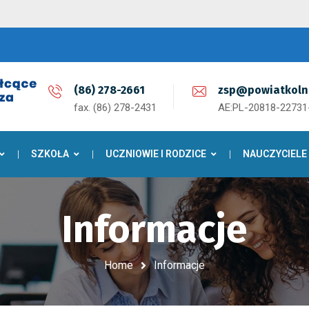
(86) 278-2661
zsp@powiatkoln
fax. (86) 278-2431
AE:PL-20818-2273
SZKOŁA
UCZNIOWIE I RODZICE
NAUCZYCIELE
Informacje
Home
Informacje