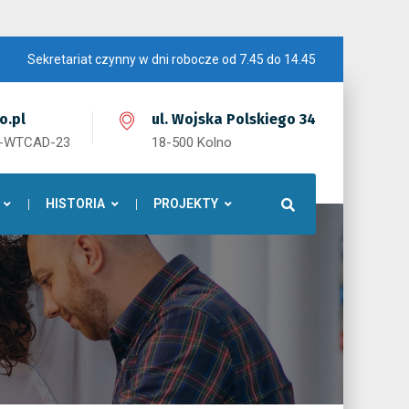
Sekretariat czynny w dni robocze od 7.45 do 14.45
o.pl
ul. Wojska Polskiego 34
1-WTCAD-23
18-500 Kolno
HISTORIA
PROJEKTY