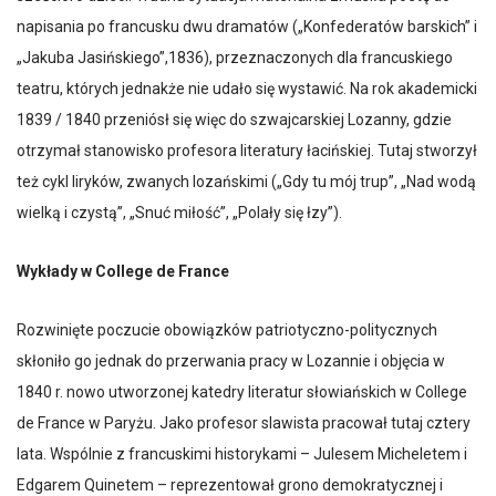
napisania po francusku dwu dramatów („Konfederatów barskich” i
„Jakuba Jasińskiego”,1836), przeznaczonych dla francuskiego
teatru, których jednakże nie udało się wystawić. Na rok akademicki
1839 / 1840 przeniósł się więc do szwajcarskiej Lozanny, gdzie
otrzymał stanowisko profesora literatury łacińskiej. Tutaj stworzył
też cykl liryków, zwanych lozańskimi („Gdy tu mój trup”, „Nad wodą
wielką i czystą”, „Snuć miłość”, „Polały się łzy”).
Wykłady w College de France
Rozwinięte poczucie obowiązków patriotyczno-politycznych
skłoniło go jednak do przerwania pracy w Lozannie i objęcia w
1840 r. nowo utworzonej katedry literatur słowiańskich w College
de France w Paryżu. Jako profesor slawista pracował tutaj cztery
lata. Wspólnie z francuskimi historykami – Julesem Micheletem i
Edgarem Quinetem – reprezentował grono demokratycznej i