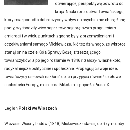
otwierającej perspektywę powrotu do
kraju. Nauki i proroctwa Towiańskiego,
który miał ponadto dobroczynny wpływ na psychicznie chorą żonę
poety, wychodziły więc naprzeciw najgorętszym pragnieniom
emigracji i w wielu punktach zgodne były z przemyśleniami i
oczekiwaniami samego Mickiewicza. Nić też dziwnego, że wkrótce
stanął on na czele Koła Sprawy Bożej zrzeszającego
towiańczyków, a po jego rozłamie w 1846 r. założył własne koło,
radykalniejsze politycznie i społecznie. Propagując swoje idee,
towiańczycy usiłowali nakłonić do ich przyjęcia również czołowe
osobistości Europy, m. in. cara Mikołaja I i papieża Piusa IX.
Legion Polski we Włoszech
W czasie Wiosny Ludów (1848) Mickiewicz udał się do Rzymu, aby