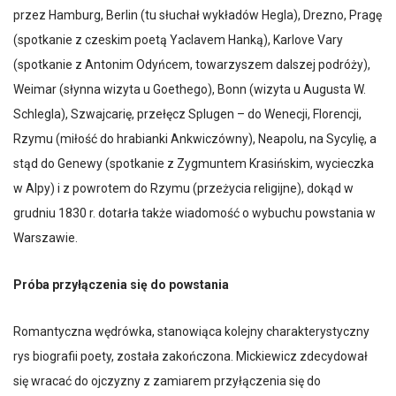
przez Hamburg, Berlin (tu słuchał wykładów Hegla), Drezno, Pragę
(spotkanie z czeskim poetą Yaclavem Hanką), Karlove Vary
(spotkanie z Antonim Odyńcem, towarzyszem dalszej podróży),
Weimar (słynna wizyta u Goethego), Bonn (wizyta u Augusta W.
Schlegla), Szwajcarię, przełęcz Splugen – do Wenecji, Florencji,
Rzymu (miłość do hrabianki Ankwiczówny), Neapolu, na Sycylię, a
stąd do Genewy (spotkanie z Zygmuntem Krasińskim, wycieczka
w Alpy) i z powrotem do Rzymu (przeżycia religijne), dokąd w
grudniu 1830 r. dotarła także wiadomość o wybuchu powstania w
Warszawie.
Próba przyłączenia się do powstania
Romantyczna wędrówka, stanowiąca kolejny charakterystyczny
rys biografii poety, została zakończona. Mickiewicz zdecydował
się wracać do ojczyzny z zamiarem przyłączenia się do