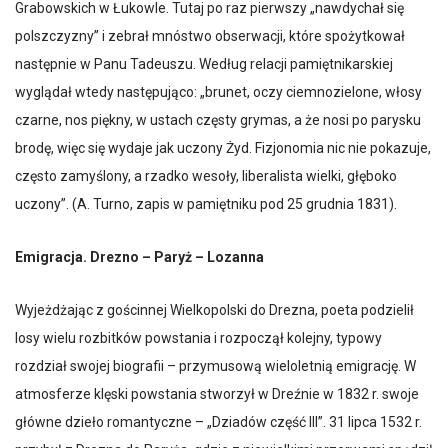
Grabowskich w Łukowle. Tutaj po raz pierwszy „nawdychał się
polszczyzny” i zebrał mnóstwo obserwacji, które spożytkował
następnie w Panu Tadeuszu. Według relacji pamiętnikarskiej
wyglądał wtedy następująco: „brunet, oczy ciemnozielone, włosy
czarne, nos piękny, w ustach częsty grymas, a że nosi po parysku
brodę, więc się wydaje jak uczony Żyd. Fizjonomia nic nie pokazuje,
często zamyślony, a rzadko wesoły, liberalista wielki, głęboko
uczony”. (A. Turno, zapis w pamiętniku pod 25 grudnia 1831).
Emigracja. Drezno – Paryż – Lozanna
Wyjeżdżając z gościnnej Wielkopolski do Drezna, poeta podzielił
losy wielu rozbitków powstania i rozpoczął kolejny, typowy
rozdział swojej biografii – przymusową wieloletnią emigrację. W
atmosferze klęski powstania stworzył w Dreźnie w 1832 r. swoje
główne dzieło romantyczne – „Dziadów część III”. 31 lipca 1532 r.