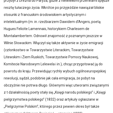
przybył z Drezna do Paryża, gdzie z niewielkimi przerwami spędził
resztę tułaczego życia. Wkrótce po przyjeździe nawiązał bliskie
stosunki z francuskim środowiskiem artystycznym i
intelektualnym (m. in. rzeźbiarzem Dawidem d’Angers, poetą
Hugues Felicite Lamennais, historykiem Charlesem de
Montalambertem. Odnowił znajomość z poznanym jeszcze w
Wilnie Słowackim. Włączył się także aktywnie w życie emigracji
(członkostwo w Towarzystwie Literackim, Towarzystwie
Litewskim i Ziem Ruskich, Towarzystwie Pomocy Naukowej,
Komitecie Narodowym Lelewela i in.), chcąc przygotować ją do
powrotu do kraju. Przewidując rychły wybuch ogólnoeuropejskiej
rewolucji, sądził, podobnie jak cała emigracja, że pobyt na
obczyźnie nie potrwa długo. Głównymi więc utworami związanymi
z t działalnością poety stały się „Księgi narodu polskiego” i „Księgi
pielgrzymstwa polskiego” (1832) oraz artykuły ogłaszane w
„Pielgrzymie Polskim”, którego przez pewien okres był także