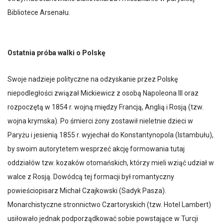
Bibliotece Arsenału.
Ostatnia próba walki o Polskę
Swoje nadzieje polityczne na odzyskanie przez Polskę
niepodległości związał Mickiewicz z osobą Napoleona III oraz
rozpoczętą w 1854 r. wojną między Francją, Anglią i Rosją (tzw.
wojna krymska). Po śmierci żony zostawił nieletnie dzieci w
Paryżu i jesienią 1855 r. wyjechał do Konstantynopola (Istambułu),
by swoim autorytetem wesprzeć akcję formowania tutaj
oddziałów tzw. kozaków otomańskich, którzy mieli wziąć udział w
walce z Rosją. Dowódcą tej formacji był romantyczny
powieściopisarz Michał Czajkowski (Sadyk Pasza).
Monarchistyczne stronnictwo Czartoryskich (tzw. Hotel Lambert)
usiłowało jednak podporządkować sobie powstające w Turcji