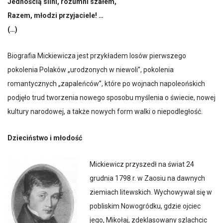
Jednością silni, rozumni szałem,
Razem, młodzi przyjaciele! …
(…)
Biografia Mickiewicza jest przykładem losów pierwszego
pokolenia Polaków „urodzonych w niewoli”, pokolenia
romantycznych „zapaleńców”, które po wojnach napoleońskich
podjęło trud tworzenia nowego sposobu myślenia o świecie, nowej
kultury narodowej, a także nowych form walki o niepodległość.
Dzieciństwo i młodość
Mickiewicz przyszedł na świat 24
grudnia 1798 r. w Zaosiu na dawnych
ziemiach litewskich. Wychowywał się w
pobliskim Nowogródku, gdzie ojciec
jego, Mikołaj, zdeklasowany szlachcic