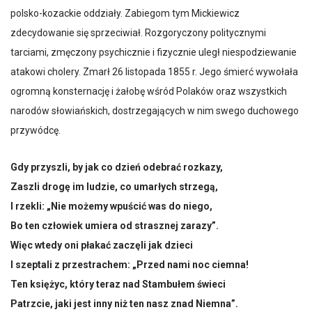
polsko-kozackie oddziały. Zabiegom tym Mickiewicz
zdecydowanie się sprzeciwiał. Rozgoryczony politycznymi
tarciami, zmęczony psychicznie i fizycznie uległ niespodziewanie
atakowi cholery. Zmarł 26 listopada 1855 r. Jego śmierć wywołała
ogromną konsternację i żałobę wśród Polaków oraz wszystkich
narodów słowiańskich, dostrzegających w nim swego duchowego
przywódcę.
Gdy przyszli, by jak co dzień odebrać rozkazy,
Zaszli drogę im ludzie, co umarłych strzegą,
I rzekli: „Nie możemy wpuścić was do niego,
Bo ten człowiek umiera od strasznej zarazy”.
Więc wtedy oni płakać zaczęli jak dzieci
I szeptali z przestrachem: „Przed nami noc ciemna!
Ten księżyc, który teraz nad Stambułem świeci
Patrzcie, jaki jest inny niż ten nasz znad Niemna”.