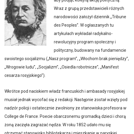
aby podjąć kolejną akcję polityczną.
Wraz z grupą przedstawicieli różnych
narodowości założył dziennik „Tribune
des Peoples”. W ogłaszanych tu
artykułach wykładał radykalno-
rewolucyjny program społeczny i
polityczny, budowany na fundamencie
swoistego socjalizmu („Nasz program”, „Włochom brak pieniędzy”,
„Wrogowie ludu”, „Socjalizm”, „Osiedla robotnicze”, „Manifest
cesarza rosyjskiego”).
Wkrótce pod naciskiem władz francuskich i ambasady rosyjskiej
musiał jednak wycofać się z redakcji. Następnie został wzięty pod
nadzór policji i ostatecznie zwolniony ze stanowiska profesora w
College de France. Poecie obarczonemu gromadką dzieci i chorą
żoną zaczęła zagrażać nędza. W roku 1852 udało mu się
otrzymać stanowisko bibliotekarza i mieszkanie w paryskiej