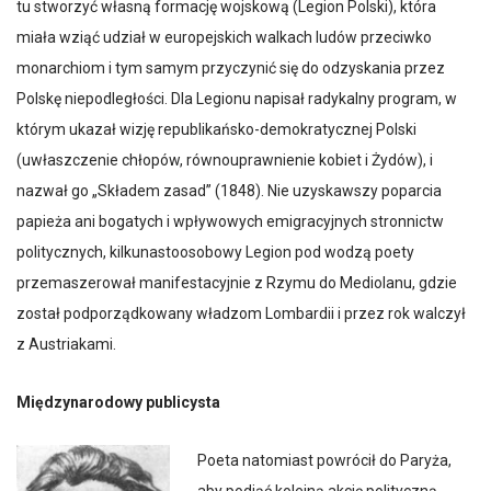
tu stworzyć własną formację wojskową (Legion Polski), która
miała wziąć udział w europejskich walkach ludów przeciwko
monarchiom i tym samym przyczynić się do odzyskania przez
Polskę niepodległości. Dla Legionu napisał radykalny program, w
którym ukazał wizję republikańsko-demokratycznej Polski
(uwłaszczenie chłopów, równouprawnienie kobiet i Żydów), i
nazwał go „Składem zasad” (1848). Nie uzyskawszy poparcia
papieża ani bogatych i wpływowych emigracyjnych stronnictw
politycznych, kilkunastoosobowy Legion pod wodzą poety
przemaszerował manifestacyjnie z Rzymu do Mediolanu, gdzie
został podporządkowany władzom Lombardii i przez rok walczył
z Austriakami.
Międzynarodowy publicysta
Poeta natomiast powrócił do Paryża,