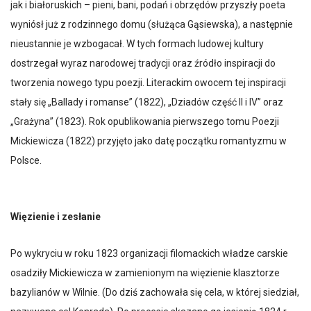
jak i białoruskich – pieni, bani, podań i obrzędów przyszły poeta
wyniósł już z rodzinnego domu (służąca Gąsiewska), a następnie
nieustannie je wzbogacał. W tych formach ludowej kultury
dostrzegał wyraz narodowej tradycji oraz źródło inspiracji do
tworzenia nowego typu poezji. Literackim owocem tej inspiracji
stały się „Ballady i romanse” (1822), „Dziadów część II i IV” oraz
„Grażyna” (1823). Rok opublikowania pierwszego tomu Poezji
Mickiewicza (1822) przyjęto jako datę początku romantyzmu w
Polsce.
Więzienie i zesłanie
Po wykryciu w roku 1823 organizacji filomackich władze carskie
osadziły Mickiewicza w zamienionym na więzienie klasztorze
bazylianów w Wilnie. (Do dziś zachowała się cela, w której siedział,