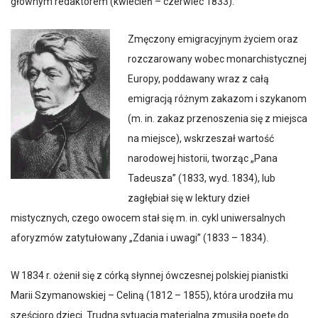
głównym redaktorem (kwiecień – czerwiec 1833).
Zmęczony emigracyjnym życiem oraz
rozczarowany wobec monarchistycznej
Europy, poddawany wraz z całą
emigracją różnym zakazom i szykanom
(m. in. zakaz przenoszenia się z miejsca
na miejsce), wskrzeszał wartość
narodowej historii, tworząc „Pana
Tadeusza” (1833, wyd. 1834), lub
zagłębiał się w lektury dzieł
mistycznych, czego owocem stał się m. in. cykl uniwersalnych
aforyzmów zatytułowany „Zdania i uwagi” (1833 – 1834).
W 1834 r. ożenił się z córką słynnej ówczesnej polskiej pianistki
Marii Szymanowskiej – Celiną (1812 – 1855), która urodziła mu
sześcioro dzieci. Trudna sytuacja materialna zmusiła poetę do