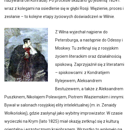
nazywana cel Konrada). Po procesie skazano go jesienią 1824 r.
wraz z kolegami na osiedlenie się w głębi Rosji. Więzienie, proces i
zesłanie – to kolejne etapy życiowych doświadczeń w Wilnie.
Z Wilna wyjechał najpierw do
Petersburga, a następnie do Odessy i
Moskwy. Tu zetknął się z rosyjskim
życiem literackim oraz działalnością
spiskową. Zaprzyjaźnił się z literatami
– spiskowcami: z Kondratijem
Rylejewem, Aleksandrem
Bestużewem, a także z Aleksandrem
Puszkinem, Nikołajem Polewojem, Piotrem Wiaziemskim i innymi.
Bywał w salonach rosyjskiej elity intelektualnej (m. in. Zenaidy
Wołkońskiej), gdzie zasłynął jako wybitny improwizator. W czasie
wycieczki na Krym (lato 1825) miał okazję zetknąć się z kulturą
orientalną i egzotycznym krajobrazem. Wszystko to wpłynęło na