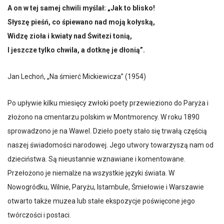
A on w tej samej chwili myślał: „Jak to blisko!
Słyszę pieśń, co śpiewano nad moją kołyską,
Widzę zioła i kwiaty nad Świtezi tonią,
I jeszcze tylko chwila, a dotknę je dłonią”.
Jan Lechoń, „Na śmierć Mickiewicza” (1954)
Po upływie kilku miesięcy zwłoki poety przewieziono do Paryża i
złożono na cmentarzu polskim w Montmorency. W roku 1890
sprowadzono je na Wawel. Dzieło poety stało się trwałą częścią
naszej świadomości narodowej. Jego utwory towarzyszą nam od
dzieciństwa. Są nieustannie wznawiane i komentowane.
Przełożono je niemalże na wszystkie języki świata. W
Nowogródku, Wilnie, Paryżu, Istambule, Śmiełowie i Warszawie
otwarto także muzea lub stałe ekspozycje poświęcone jego
twórczości i postaci.