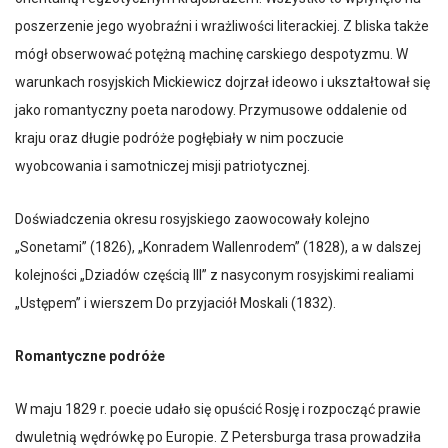
poszerzenie jego wyobraźni i wrażliwości literackiej. Z bliska także
mógł obserwować potężną machinę carskiego despotyzmu. W
warunkach rosyjskich Mickiewicz dojrzał ideowo i ukształtował się
jako romantyczny poeta narodowy. Przymusowe oddalenie od
kraju oraz długie podróże pogłębiały w nim poczucie
wyobcowania i samotniczej misji patriotycznej.
Doświadczenia okresu rosyjskiego zaowocowały kolejno
„Sonetami” (1826), „Konradem Wallenrodem” (1828), a w dalszej
kolejności „Dziadów częścią III” z nasyconym rosyjskimi realiami
„Ustępem” i wierszem Do przyjaciół Moskali (1832).
Romantyczne podróże
W maju 1829 r. poecie udało się opuścić Rosję i rozpocząć prawie
dwuletnią wędrówkę po Europie. Z Petersburga trasa prowadziła