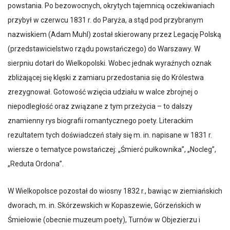
powstania. Po bezowocnych, okrytych tajemnicą oczekiwaniach
przybył w czerwcu 1831 r. do Paryża, a stąd pod przybranym
nazwiskiem (Adam Muhl) został skierowany przez Legację Polską
(przedstawicielstwo rządu powstańczego) do Warszawy. W
sierpniu dotarł do Wielkopolski. Wobec jednak wyraźnych oznak
zbliżającej się klęski z zamiaru przedostania się do Królestwa
zrezygnował. Gotowość wzięcia udziału w walce zbrojnej o
niepodległość oraz związane z tym przeżycia – to dalszy
znamienny rys biografii romantycznego poety. Literackim
rezultatem tych doświadczeń stały się m. in. napisane w 1831 r.
wiersze o tematyce powstańczej: „Śmierć pułkownika”, „Nocleg”,
„Reduta Ordona”.
W Wielkopolsce pozostał do wiosny 1832 r., bawiąc w ziemiańskich
dworach, m. in. Skórzewskich w Kopaszewie, Górzeńskich w
Śmiełowie (obecnie muzeum poety), Turnów w Objezierzu i