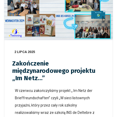
2 LIPCA 2025
Zakończenie
międzynarodowego projektu
„Im Netz…”
W czerwcu zako
ń
czyli
ś
my
projekt „ Im Netz der
Brieffreundschaften” czyli „W sieci listownych
przyja
źni
, który przez ca
ły rok szkolny
realizowaliśmy wraz
ze szko
łą
INS de Deltebre z