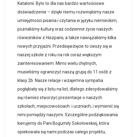
Katalonii. By
ł
o to dla nas bardzo warto
ś
ciowe
do
ś
wiadczenie – dzi
ę
ki niemu rozwin
ę
li
ś
my nasze
umiej
ę
tno
ś
ci pisania i czytania w j
ę
zyku niemieckim,
poznali
ś
my kultur
ę
oraz codzienne
ż
ycie naszych
rówie
ś
ników z Hiszpanii, a tak
ż
e nawi
ą
zali
ś
my kilka
nowych przyja
ź
ni. Przedsi
ę
wzi
ę
cie to cieszy si
ę
w
naszej szkole z roku na rok coraz wi
ę
kszym
zainteresowaniem. Mimo wielu ch
ę
tnych,
musieli
ś
my ograniczy
ć
nasz
ą
grup
ę
do 11 osób z
klasy 2b. Nasze relacje i wzajemna sympatia
pog
łę
bia
ł
y si
ę
z listu na list, dlatego zdecydowali
ś
my
si
ę
równie
ż
stworzy
ć
prezentacje o naszych
szko
ł
ach, miejscowo
ściach
i uczniach, i wymieni
ć
si
ę
nimi pomi
ę
dzy naszymi. Szczególne podzi
ę
kowania
kierujemy do Pani Bogumi
ł
y Soko
ł
owskiej, która
opiekowa
ł
a si
ę
nami podczas ca
ł
ego projektu,