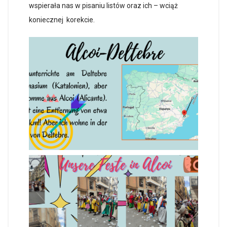
wspiera
ł
a nas w pisaniu listów oraz ich – wci
ąż
koniecznej korekcie.