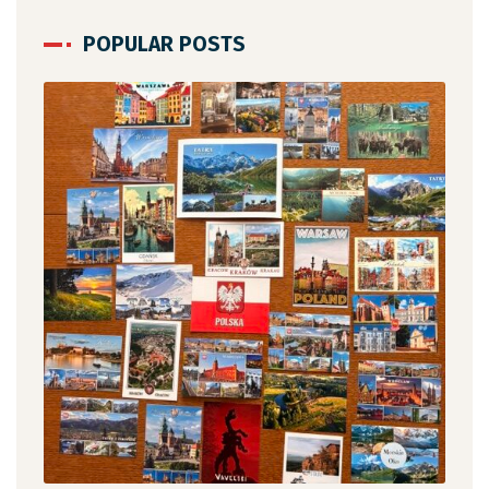
POPULAR POSTS
12 c
„Ja
,
czy