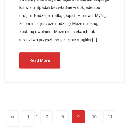
los wielu. Spadali bezwładnie w dół, jeden po
drugim. Nadzieja matką głupich — mówili. Myślę,
że oni mieli jeszcze nadzieję. Może uciekną,
zostaną uwolnieni. Może nie czeka ich tak
straszliwa przyszłość, jakiej nie mogliby […]
Read More
…
…
1
7
8
9
10
11