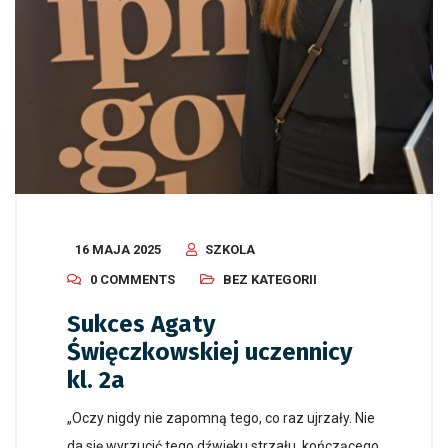
16 MAJA 2025
SZKOLA
0 COMMENTS
BEZ KATEGORII
Sukces Agaty
Święczkowskiej uczennicy
kl. 2a
„Oczy nigdy nie zapomną tego, co raz ujrzały. Nie
da się wyrzucić tego dźwięku strzału, kończącego