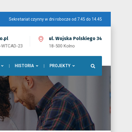
Sekretariat czynny w dni robocze od 7.45 do 14.45
o.pl
ul. Wojska Polskiego 34
1-WTCAD-23
18-500 Kolno
HISTORIA
PROJEKTY