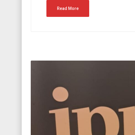
Read More
12 czerw
„Jak n
wspóln
29 czerwca 2026
/
Bez kategorii
Zakończenie projektu „Im Netz
der Brieffreundschaften“