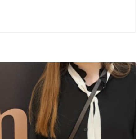
ca 2026
/
Bez kategorii
29 czerwca 2026
/
Bez kategorii
ie czytam, jak czytam” –
Wycieczka szkolna do Berli
e czytanie w I LO w Kolnie
Poczdamu, Poznania i Gnie
– 12 cz