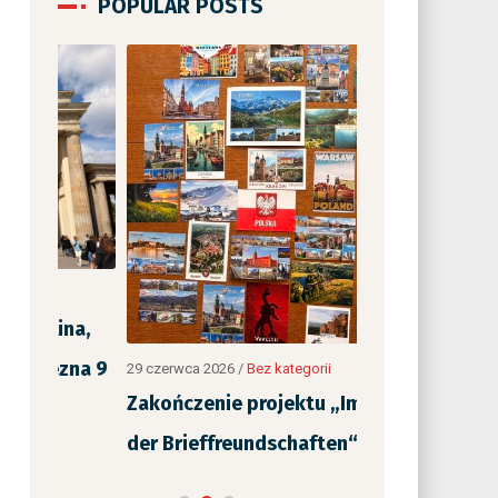
POPULAR POSTS
12 czerwca 2026
/
B
„Jak nie czyta
na,
wspólne czyta
zna 9
29 czerwca 2026
/
Bez kategorii
Zakończenie projektu „Im Netz
der Brieffreundschaften“