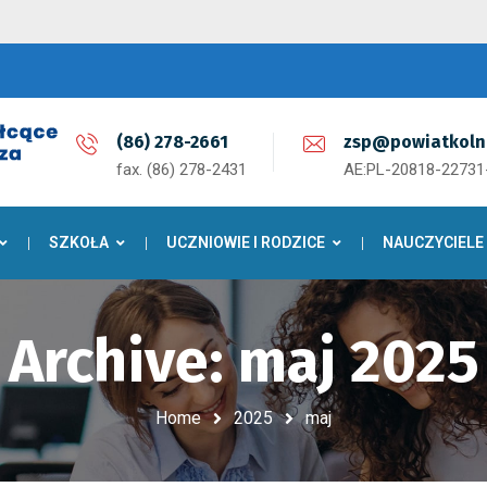
(86) 278-2661
zsp@powiatkoln
fax. (86) 278-2431
AE:PL-20818-2273
SZKOŁA
UCZNIOWIE I RODZICE
NAUCZYCIELE
Archive: maj 2025
Home
2025
maj