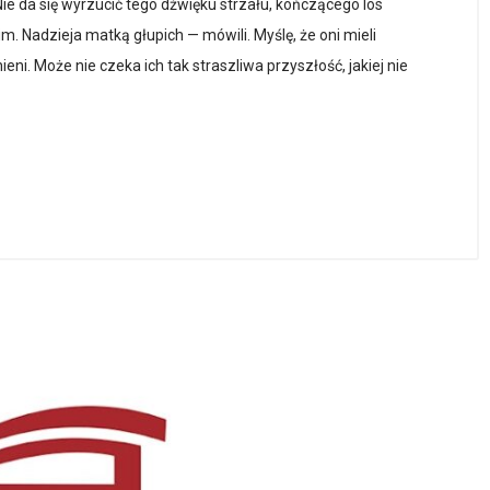
Nie da się wyrzucić tego dźwięku strzału, kończącego los
m. Nadzieja matką głupich — mówili. Myślę, że oni mieli
ni. Może nie czeka ich tak straszliwa przyszłość, jakiej nie