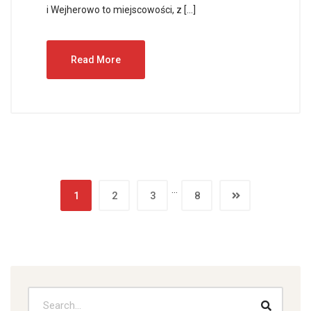
i Wejherowo to miejscowości, z […]
Read More
…
1
2
3
8