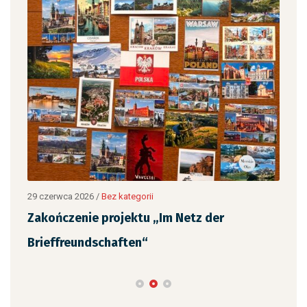
12 c
„Ja
,
czy
29 czerwca 2026
/
Bez kategorii
Zakończenie projektu „Im Netz der
Brieffreundschaften“