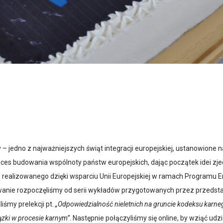
 – jedno z najważniejszych świąt integracji europejskiej, ustanowione
es budowania wspólnoty państw europejskich, dając początek idei zj
, realizowanego dzięki wsparciu Unii Europejskiej w ramach Programu
nie rozpoczęliśmy od serii wykładów przygotowanych przez przedstaw
iśmy prelekcji pt.
„Odpowiedzialność nieletnich na gruncie kodeksu karne
ązki w procesie karnym”
. Następnie połączyliśmy się online, by wziąć ud