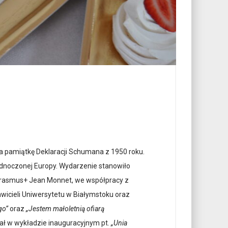
 na pamiątkę Deklaracji Schumana z 1950 roku.
ednoczonej Europy. Wydarzenie stanowiło
 Erasmus+ Jean Monnet, we współpracy z
icieli Uniwersytetu w Białymstoku oraz
go”
oraz
„Jestem małoletnią ofiarą
ział w wykładzie inauguracyjnym pt.
„Unia