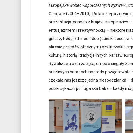
Europejska wobec współczesnych wyzwań”
, k
Genewie (2004–2010). Po krótkiej przerwie 
prezentację jednego z krajów europejskich 
entuzjazmem i kreatywnością – niektóre klas
gulasz, Rødgrød med fløde (duński deser, w k
okresie przedświątecznym) czy litewskie cepe
kulturę, historię i tradycje innych państw eu
Rywalizacja była zacięta, emocje sięgały zen
burzliwych naradach nagroda powędrowała 
czekała nas jeszcze jedna niespodzianka – deg
polski sękacz i portugalska baba – każdy móg