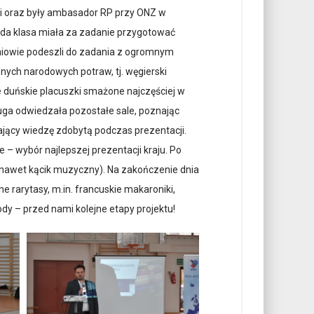
ki oraz były ambasador RP przy ONZ w
da klasa miała za zadanie przygotować
zniowie podeszli do zadania z ogromnym
nych narodowych potraw, tj. węgierski
ne duńskie placuszki smażone najczęściej w
druga odwiedzała pozostałe sale, poznając
ający wiedzę zdobytą podczas prezentacji.
e – wybór najlepszej prezentacji kraju. Po
ł nawet kącik muzyczny). Na zakończenie dnia
e rarytasy, m.in. francuskie makaroniki,
ody – przed nami kolejne etapy projektu!