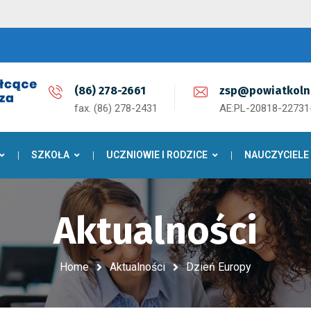
(86) 278-2661
zsp@powiatkoln
fax. (86) 278-2431
AE:PL-20818-2273
SZKOŁA
UCZNIOWIE I RODZICE
NAUCZYCIELE
Aktualności
Home
Aktualności
Dzień Europy