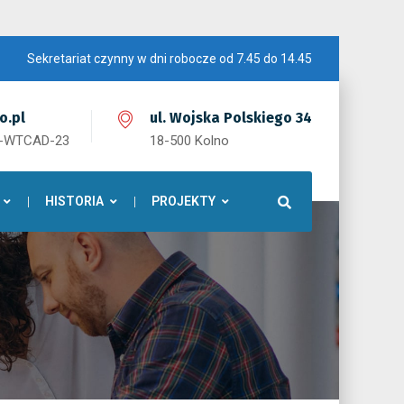
Sekretariat czynny w dni robocze od 7.45 do 14.45
o.pl
ul. Wojska Polskiego 34
1-WTCAD-23
18-500 Kolno
HISTORIA
PROJEKTY