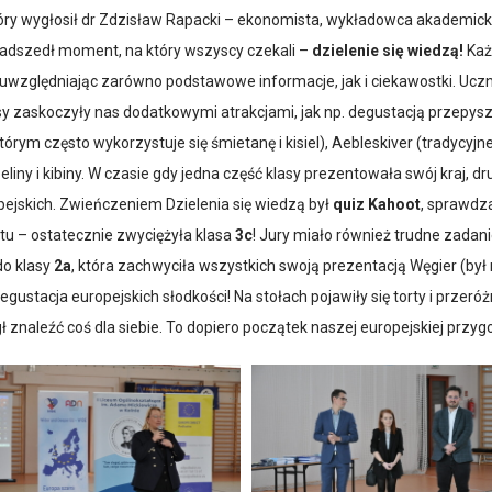
tóry wygłosił dr Zdzisław Rapacki – ekonomista, wykładowca akademic
nadszedł moment, na który wszyscy czekali –
dzielenie się wiedzą!
Każ
– uwzględniając zarówno podstawowe informacje, jak i ciekawostki. Uc
y zaskoczyły nas dodatkowymi atrakcjami, jak np. degustacją przepysz
tórym często wykorzystuje się śmietanę i kisiel), Aebleskiver (tradycyj
liny i kibiny. W czasie gdy jedna część klasy prezentowała swój kraj, 
ropejskich. Zwieńczeniem Dzielenia się wiedzą był
quiz Kahoot
, sprawdz
itu – ostatecznie zwyciężyła klasa
3c
! Jury miało również trudne zadani
do klasy
2a
, która zachwyciła wszystkich swoją prezentacją Węgier (by
ustacja europejskich słodkości! Na stołach pojawiły się torty i przeróżn
ł znaleźć coś dla siebie. To dopiero początek naszej europejskiej przyg