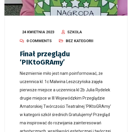
24 KWIETNIA 2023
SZKOLA
0 COMMENTS
BEZ KATEGORII
Finał przeglądu
‘PIKtoGRAmy’
Niezmiernie miło jest nam poinformować, że
uczennica kl. 1c Malwina Leszczyńska zajęła
pierwsze miejsce a uczennica kl 2b Julia Rydelek
drugie miejsce w III Wojewódzkim Przeglądzie
Amatorskiej Twórczości Teatralnej ‘PIKtoGRAmy’
w kategorii szkół średnich.Gratulujemy! Przegląd
ma inspirować do rozwijania zainteresowań
artystycznych, wrażliwości estetycznej i twórczej