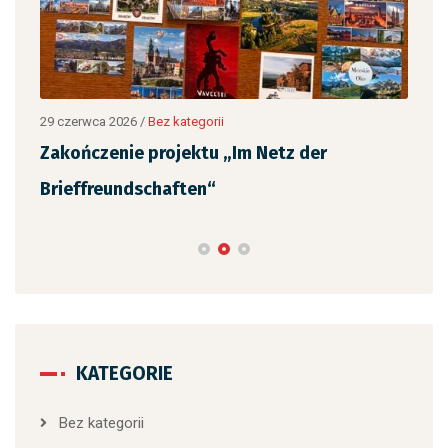
12 c
„Ja
,
czy
29 czerwca 2026
/
Bez kategorii
Zakończenie projektu „Im Netz der
Brieffreundschaften“
KATEGORIE
Bez kategorii