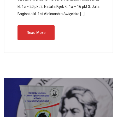
kl. 1c – 20 pkt 2. Natalia Kijek kl. 1a – 16 pkt 3. Julia
Bagińska kl. 1c i Aleksandra Święcicka […]
Read More