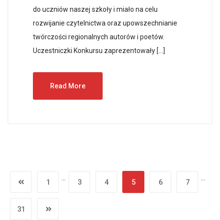
do uczniów naszej szkoły i miało na celu
rozwijanie czytelnictwa oraz upowszechnianie
twórczości regionalnych autorów i poetów.
Uczestniczki Konkursu zaprezentowały […]
Read More
…
…
1
3
4
5
6
7
31