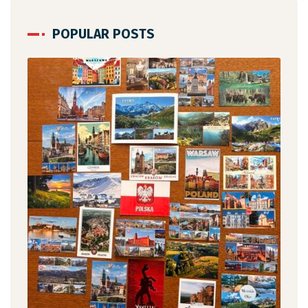
POPULAR POSTS
12 c
„Ja
,
czy