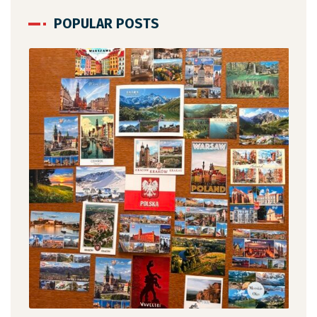
POPULAR POSTS
12 c
„Ja
,
czy