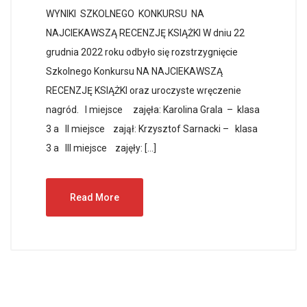
WYNIKI SZKOLNEGO KONKURSU NA
NAJCIEKAWSZĄ RECENZJĘ KSIĄŻKI W dniu 22
grudnia 2022 roku odbyło się rozstrzygnięcie
Szkolnego Konkursu NA NAJCIEKAWSZĄ
RECENZJĘ KSIĄŻKI oraz uroczyste wręczenie
nagród. I miejsce zajęła: Karolina Grala – klasa
3 a II miejsce zajął: Krzysztof Sarnacki – klasa
3 a III miejsce zajęły: […]
Read More