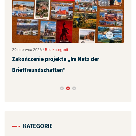
12 c
„Ja
,
czy
29 czerwca 2026
/
Bez kategorii
Zakończenie projektu „Im Netz der
Brieffreundschaften“
KATEGORIE