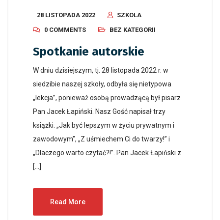
28 LISTOPADA 2022
SZKOLA
0 COMMENTS
BEZ KATEGORII
Spotkanie autorskie
W dniu dzisiejszym, tj. 28 listopada 2022 r. w
siedzibie naszej szkoły, odbyła się nietypowa
„lekcja”, ponieważ osobą prowadzącą był pisarz
Pan Jacek Łapiński. Nasz Gość napisał trzy
książki: „Jak być lepszym w życiu prywatnym i
zawodowym”, „Z uśmiechem Ci do twarzy!” i
„Dlaczego warto czytać?!”. Pan Jacek Łapiński z
[…]
Read More