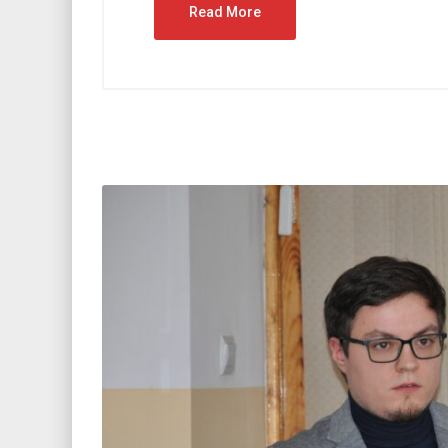
Read More
12 czerw
„Jak n
wspóln
29 czerwca 2026
/
Bez kategorii
Zakończenie projektu „Im Netz
der Brieffreundschaften“