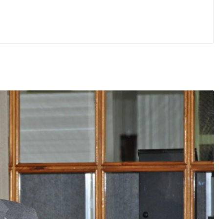
ca 2026
/
Bez kategorii
29 czerwca 2026
/
Bez kategorii
ie czytam, jak czytam” –
Wycieczka szkolna do Berli
e czytanie w I LO w Kolnie
Poczdamu, Poznania i Gnie
– 12 cz