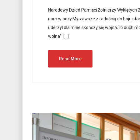
Narodowy Dzień Pamięci Żołnierzy Wyklętych 2
nam w oczy.My zawsze z radością do boju stan
uderzyI dla mnie skończy się wojna,To duch mó
wolna” […]
Read More