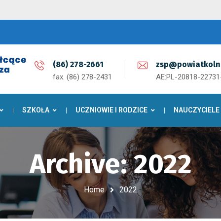
(86) 278-2661
zsp@powiatkoln
fax. (86) 278-2431
AE:PL-20818-2273
SZKOŁA
UCZNIOWIE I RODZICE
NAUCZYCIELE
Archive: 2022
Home
2022