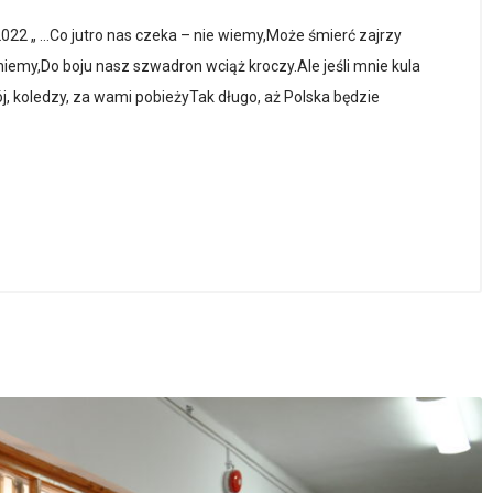
022 „ …Co jutro nas czeka – nie wiemy,Może śmierć zajrzy
iemy,Do boju nasz szwadron wciąż kroczy.Ale jeśli mnie kula
j, koledzy, za wami pobieżyTak długo, aż Polska będzie