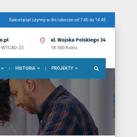
Sekretariat czynny w dni robocze od 7.45 do 14.45
o.pl
ul. Wojska Polskiego 34
1-WTCAD-23
18-500 Kolno
HISTORIA
PROJEKTY