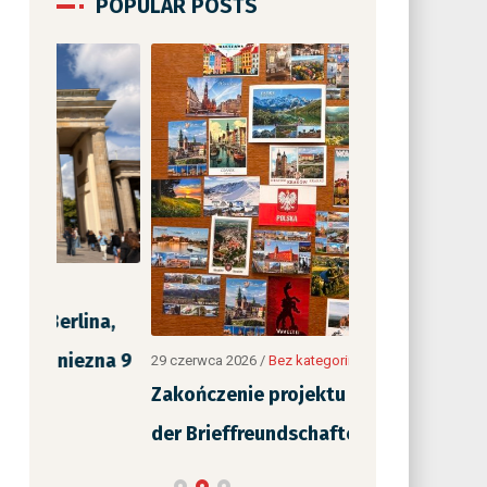
POPULAR POSTS
12 czerwca 2026
/
B
„Jak nie czyta
na,
wspólne czyta
zna 9
29 czerwca 2026
/
Bez kategorii
Zakończenie projektu „Im Netz
der Brieffreundschaften“