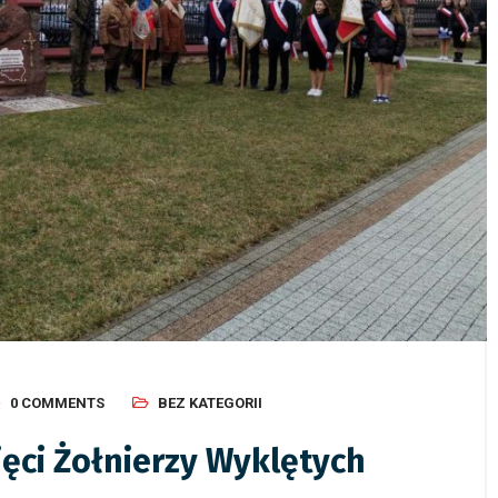
ca 2026
/
Bez kategorii
29 czerwca 2026
/
Bez kategorii
ie czytam, jak czytam” –
Wycieczka szkolna do Berli
e czytanie w I LO w Kolnie
Poczdamu, Poznania i Gnie
0 COMMENTS
BEZ KATEGORII
– 12 cz
ęci Żołnierzy Wyklętych