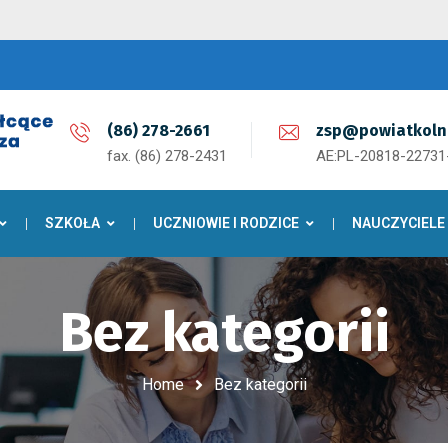
(86) 278-2661
zsp@powiatkoln
fax. (86) 278-2431
AE:PL-20818-2273
SZKOŁA
UCZNIOWIE I RODZICE
NAUCZYCIELE
Bez kategorii
Home
Bez kategorii