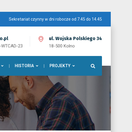
Sekretariat czynny w dni robocze od 7.45 do 14.45
o.pl
ul. Wojska Polskiego 34
1-WTCAD-23
18-500 Kolno
HISTORIA
PROJEKTY