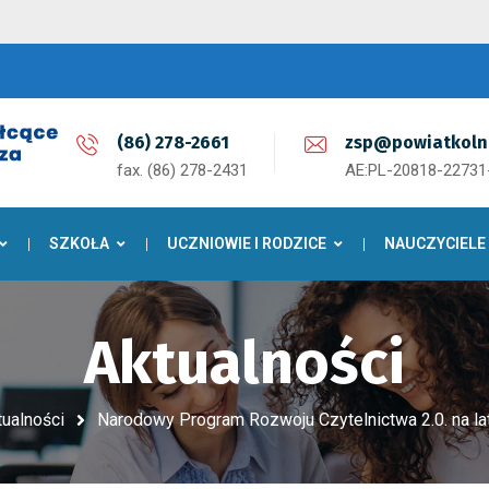
(86) 278-2661
zsp@powiatkoln
fax. (86) 278-2431
AE:PL-20818-2273
SZKOŁA
UCZNIOWIE I RODZICE
NAUCZYCIELE
Aktualności
tualności
Narodowy Program Rozwoju Czytelnictwa 2.0. na l