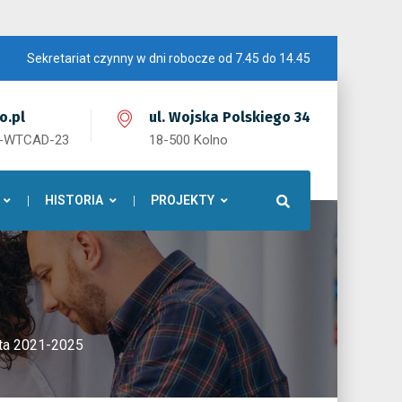
Sekretariat czynny w dni robocze od 7.45 do 14.45
o.pl
ul. Wojska Polskiego 34
1-WTCAD-23
18-500 Kolno
HISTORIA
PROJEKTY
ata 2021-2025