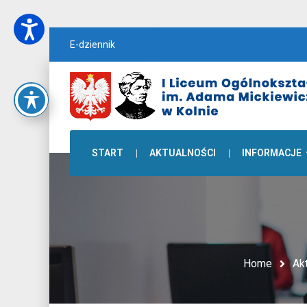
E-dziennik
START
AKTUALNOŚCI
INFORMACJE
Home
Ak