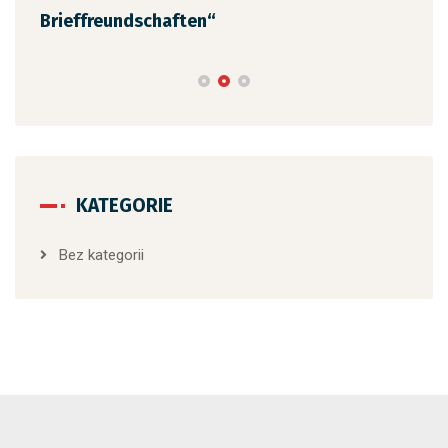
Brieffreundschaften“
KATEGORIE
Bez kategorii
Copyright 2024 I Liceum Ogólnokształcące im. Adama
Mickiewicza, All rights reserved. Wykonanie:
LINX