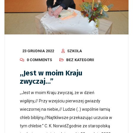
23 GRUDNIA 2022
SZKOLA
0 COMMENTS
BEZ KATEGORII
,,Jest w moim Kraju
zwyczaj…”
,,Jest w moim Kraju zwyczaj, że w dzień
wigilijny,// Przy wzejściu pierwszej gwiazdy
wieczornej na niebie,// Ludzie (..) wspólnie łamią
chleb biblijny,//Najtkliwsze przekazując uczucia w
tym chlebie.” C. K. NorwidZgodnie ze staropolską