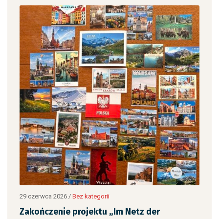
12 c
„Ja
,
czy
29 czerwca 2026
/
Bez kategorii
Zakończenie projektu „Im Netz der