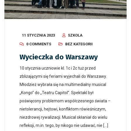
11 STYCZNIA 2023
SZKOLA
0 COMMENTS
BEZ KATEGORII
Wycieczka do Warszawy
10 stycznia uczniowie kl. 1c i 2c tuż przed
zbliżającymi się feriami wyjechali do Warszawy.
Młodzież wybrała się na multimedialny musical
„Kongo” do „Teatru Capitol”. Spektakl był
poświęcony problemom współczesnego świata –
nietolerancji, hejtowi, konfliktom rówieśniczym,
niezdrowej rywalizacji. Musical skłaniał do wielu
refleksji, m.in. tego, by nikogo nie udawać, nie […]