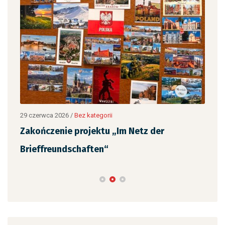
12 c
„Ja
,
czy
29 czerwca 2026
/
Bez kategorii
Zakończenie projektu „Im Netz der
Brieffreundschaften“