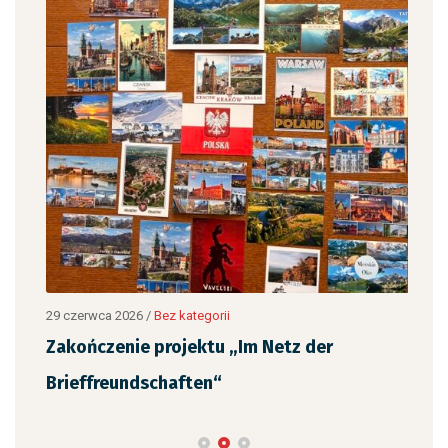
12 c
„Ja
,
czy
29 czerwca 2026
/
Bez kategorii
Zakończenie projektu „Im Netz der
Brieffreundschaften“