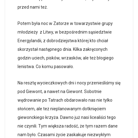
przed nami też.
Potem była noc w Zatorze w towarzystwie grupy
młodzieży z Litwy, w bezpośrednim sąsiedztwie
Energylandii, z dobrodziejstwa której kto chciał
skorzystał następnego dnia. Kilka zakręconych
godzin uciech, pisków, wrzasków, ale też błogiego
lenistwa. Co komu pasowało.
Na resztę wycieczkowych dni i nocy przenieśliśmy się
pod Giewont, a nawet na Giewont. Sobotnie
wędrowanie po Tatrach obdarowało nas nie tylko
słońcem, ale też nieplanowanym dotknięciem
giewonckiego krzyża. Dawno już nasi licealiści tego
nie czynili. Tym większa radość, że tym razem dane
nam było. Czasami życie zaskakuje niezwykłym