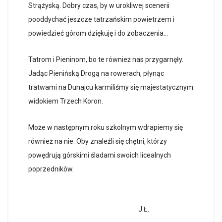
Strążyską. Dobry czas, by w urokliwej scenerii
pooddychać jeszcze tatrzańskim powietrzem i
powiedzieć górom dziękuję i do zobaczenia…
Tatrom i Pieninom, bo te również nas przygarnęły.
Jadąc Pienińską Drogą na rowerach, płynąc
tratwami na Dunajcu karmiliśmy się majestatycznym
widokiem Trzech Koron.
Może w następnym roku szkolnym wdrapiemy się
również na nie. Oby znaleźli się chętni, którzy
powędrują górskimi śladami swoich licealnych
poprzedników.
J.Ł.