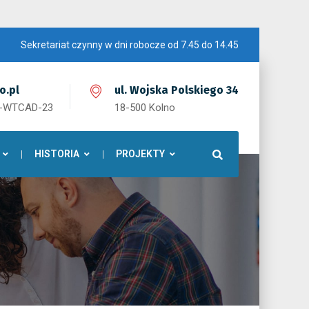
Sekretariat czynny w dni robocze od 7.45 do 14.45
o.pl
ul. Wojska Polskiego 34
1-WTCAD-23
18-500 Kolno
HISTORIA
PROJEKTY