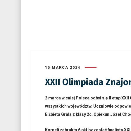
15 MARCA 2024
XXII Olimpiada Znajo
2 marca w całej Polsce odbył się II etap XX
wszystkich województw. Uczniowie odpowiedz
Elżbieta Grala z klasy 2c. Opiekun Józef Cho
Korneli zabrakło 6 pkt by zostać finalistą XX