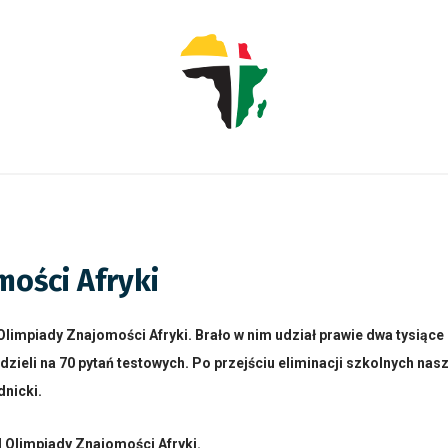
mości Afryki
II Olimpiady Znajomości Afryki. Brało w nim udział prawie dwa tysi
ieli na 70 pytań testowych. Po przejściu eliminacji szkolnych nasz
dnicki.
II Olimpiady Znajomości Afryki.