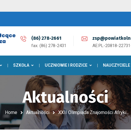
(86) 278-2661
zsp@powiatkoln
fax. (86) 278-2431
AE:PL-20818-2273
SZKOŁA
UCZNIOWIE I RODZICE
NAUCZYCIELE
Aktualności
Home
Aktualności
XXII Olimpiada Znajomości Afryki