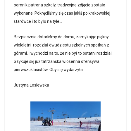
pomnik patrona szkoły, tradycyjne zdjęcie zostało
wykonane. Pokręciliśmy się czas jakiś po krakowskiej
starówce i to było na tyle…
Bezpiecznie dotarliśmy do domu, zamykając piękny
wieloletni rozdział dwudziestu szkolnych spotkań z
górami. I wychodzi na to, że nie był to ostatni rozdział.
Szykuje się już tatrzańska wiosenna ofensywa
pierwszoklasistów. Oby się wydarzyła…
Justyna Łosiewska