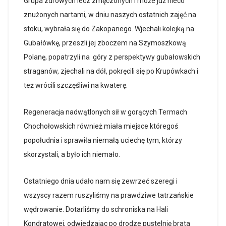
Grupa zdrowych lecz zmęczonych i może już nieco
znużonych nartami, w dniu naszych ostatnich zajęć na
stoku, wybrała się do Zakopanego. Wjechali kolejką na
Gubałówkę, przeszli jej zboczem na Szymoszkową
Polanę, popatrzyli na góry z perspektywy gubałowskich
straganów, zjechali na dół, pokręcili się po Krupówkach i
też wrócili szczęśliwi na kwaterę.
Regeneracja nadwątlonych sił w gorących Termach
Chochołowskich również miała miejsce któregoś
popołudnia i sprawiła niemałą uciechę tym, którzy
skorzystali, a było ich niemało.
Ostatniego dnia udało nam się zewrzeć szeregi i
wszyscy razem ruszyliśmy na prawdziwe tatrzańskie
wędrowanie. Dotarliśmy do schroniska na Hali
Kondratowej, odwiedzając po drodze pustelnię brata