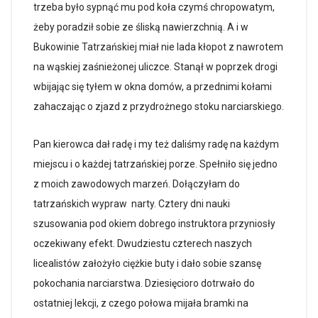
trzeba było sypnąć mu pod koła czymś chropowatym,
żeby poradził sobie ze śliską nawierzchnią. A i w
Bukowinie Tatrzańskiej miał nie lada kłopot z nawrotem
na wąskiej zaśnieżonej uliczce. Stanął w poprzek drogi
wbijając się tyłem w okna domów, a przednimi kołami
zahaczając o zjazd z przydrożnego stoku narciarskiego.
Pan kierowca dał radę i my też daliśmy radę na każdym
miejscu i o każdej tatrzańskiej porze. Spełniło się jedno
z moich zawodowych marzeń. Dołączyłam do
tatrzańskich wypraw narty. Cztery dni nauki
szusowania pod okiem dobrego instruktora przyniosły
oczekiwany efekt. Dwudziestu czterech naszych
licealistów założyło ciężkie buty i dało sobie szansę
pokochania narciarstwa. Dziesięcioro dotrwało do
ostatniej lekcji, z czego połowa mijała bramki na