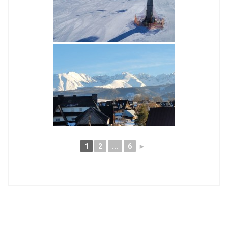
1
2
...
6
►