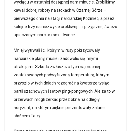
wyciągu w ostatniej dostępnej nam minucie. Zrobiliśmy
kawał dobrej roboty na stokach w Czarnej Górze –
pierwszego dnia na stacji narciarskiej Koziniec, a przez
kolejne trzy na niezwykle urokliwej i przyjaznej świeżo
upieczonym narciarzom Litwince.
Mniej wytrwali i ci, którym wirusy pokrzyżowały
narciarskie plany, musieli zadowolić się innymi
atrakcjami. Szkoda zwłaszcza tych najmocniej
zaatakowanych podwyższoną temperaturą, którym
przyszło w tych dniach rozegrać na kwaterze tysiąc
partii szachowych i setów ping-pongowych. Ale za to w
przerwach mogli zerkać przez okna na odległy
horyzont, na którym pięknie prezentowały zalane
słońcem Tatry.