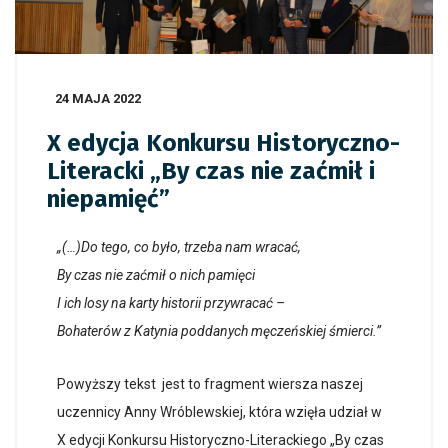
24 MAJA 2022
X edycja Konkursu Historyczno-
Literacki „By czas nie zaćmił i
niepamięć”
„(…)Do tego, co było, trzeba nam wracać,
By czas nie zaćmił o nich pamięci
I ich losy na karty historii przywracać –
Bohaterów z Katynia poddanych męczeńskiej śmierci.”
Powyższy tekst jest to fragment wiersza naszej
uczennicy Anny Wróblewskiej, która wzięła udział w
X edycji Konkursu Historyczno-Literackiego „By czas