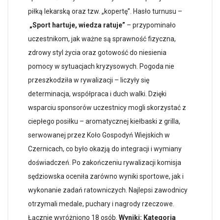
piłką lekarską oraz tzw. „kopertę”. Hasło turnusu –
„Sport hartuje, wiedza ratuje”
– przypominało
uczestnikom, jak ważne są sprawność fizyczna,
zdrowy styl życia oraz gotowość do niesienia
pomocy w sytuacjach kryzysowych. Pogoda nie
przeszkodziła w rywalizacji – liczyły się
determinacja, współpraca i duch walki. Dzięki
wsparciu sponsorów uczestnicy mogli skorzystać z
ciepłego posiłku – aromatycznej kiełbaski z grilla,
serwowanej przez Koło Gospodyń Wiejskich w
Czernicach, co było okazją do integracji i wymiany
doświadczeń. Po zakończeniu rywalizacji komisja
sędziowska oceniła zarówno wyniki sportowe, jak i
wykonanie zadań ratowniczych. Najlepsi zawodnicy
otrzymali medale, puchary i nagrody rzeczowe.
Łącznie wyróżniono 18 osób.
Wyniki:
Kategoria