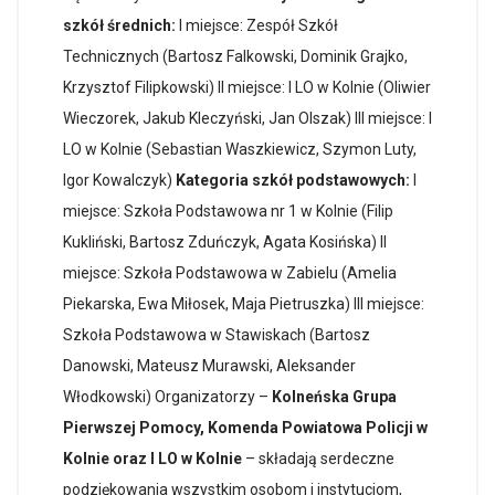
szkół średnich:
I miejsce: Zespół Szkół
Technicznych (Bartosz Falkowski, Dominik Grajko,
Krzysztof Filipkowski) II miejsce: I LO w Kolnie (Oliwier
Wieczorek, Jakub Kleczyński, Jan Olszak) III miejsce: I
LO w Kolnie (Sebastian Waszkiewicz, Szymon Luty,
Igor Kowalczyk)
Kategoria szkół podstawowych:
I
miejsce: Szkoła Podstawowa nr 1 w Kolnie (Filip
Kukliński, Bartosz Zduńczyk, Agata Kosińska) II
miejsce: Szkoła Podstawowa w Zabielu (Amelia
Piekarska, Ewa Miłosek, Maja Pietruszka) III miejsce:
Szkoła Podstawowa w Stawiskach (Bartosz
Danowski, Mateusz Murawski, Aleksander
Włodkowski) Organizatorzy –
Kolneńska Grupa
Pierwszej Pomocy, Komenda Powiatowa Policji w
Kolnie oraz I LO w Kolnie
– składają serdeczne
podziękowania wszystkim osobom i instytucjom,