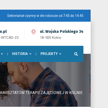
Sekretariat czynny w dni robocze od 7.45 do 14.45
o.pl
ul. Wojska Polskiego 34
1-WTCAD-23
18-500 Kolno
HISTORIA
PROJEKTY
WARSZTATÓW TERAPII ZAJĘCIOWEJ W KOLNIE