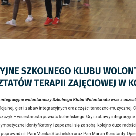
CYJNE SZKOLNEGO KLUBU WOLON
TATÓW TERAPII ZAJĘCIOWEJ W K
 integracyjne wolontariuszy Szkolnego Klubu Wolontariatu wraz z uczest
oficjalnej, gier i zabaw integracyjnych oraz części taneczno-muzycznej
loszczyk – wicestarosta powiatu kolneńskiego. Gry i zabawy integracyj
sympatyczne identyfikatory i zapoznali się ze sobą, kolejno dużo rado
poprowadzili: Pani Monika Stachelska oraz Pan Marcin Konstanty. Opi