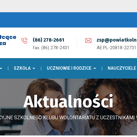
(86) 278-2661
zsp@powiatkoln
fax. (86) 278-2431
AE:PL-20818-2273
SZKOŁA
UCZNIOWIE I RODZICE
NAUCZYCIELE
Aktualności
CYJNE SZKOLNEGO KLUBU WOLONTARIATU Z UCZESTNIKAMI 