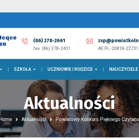
(86) 278-2661
zsp@powiatkoln
fax. (86) 278-2431
AE:PL-20818-2273
SZKOŁA
UCZNIOWIE I RODZICE
NAUCZYCIELE
Aktualności
Home
Aktualności
Powiatowy Konkurs Pięknego Czytani