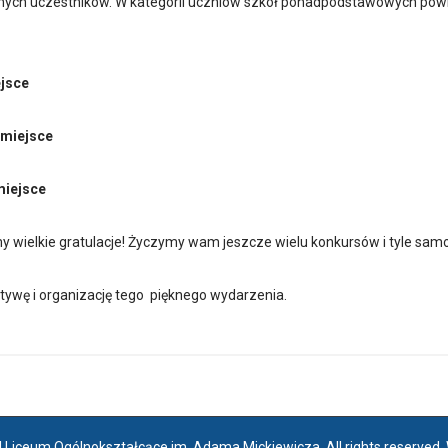
ych uczestników. W kategorii uczniów szkół ponadpodstawowych powi
ejsce
I miejsce
 miejsce
 wielkie gratulacje! Życzymy wam jeszcze wielu konkursów i tyle sam
tywę i organizację tego pięknego wydarzenia.
I Liceum Ogólnokształcące im. Adama Mickiewicza, All rights reserved