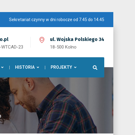
Sekretariat czynny w dni robocze od 7.45 do 14.45
o.pl
ul. Wojska Polskiego 34
1-WTCAD-23
18-500 Kolno
HISTORIA
PROJEKTY
a