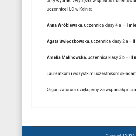
Jury wybrało zwycięzców spośród utalentowan
uczennice I LO w Kolnie:
Anna Wróblewska
, uczennica klasy 4 a –
I mi
Agata Święczkowska
, uczennica klasy 2 a –
I
Amelia Malinowska
, uczennica klasy 3 b –
III
Laureatkom i wszystkim uczestnikom składamy
Organizatorom dziękujemy za wspaniałą inicja
Copyright 2024 