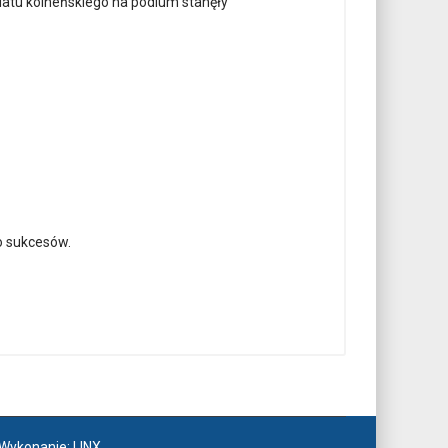
atu kolneńskiego na podium stanęły
o sukcesów.
. Wykonanie:
LINX