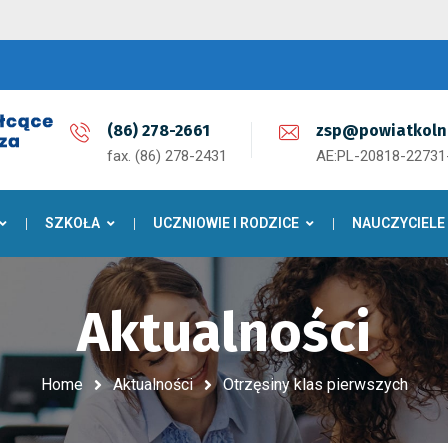
(86) 278-2661
zsp@powiatkoln
fax. (86) 278-2431
AE:PL-20818-2273
SZKOŁA
UCZNIOWIE I RODZICE
NAUCZYCIELE
Aktualności
Home
Aktualności
Otrzęsiny klas pierwszych