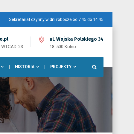
Sekretariat czynny w dni robocze od 7.45 do 14.45
o.pl
ul. Wojska Polskiego 34
1-WTCAD-23
18-500 Kolno
HISTORIA
PROJEKTY