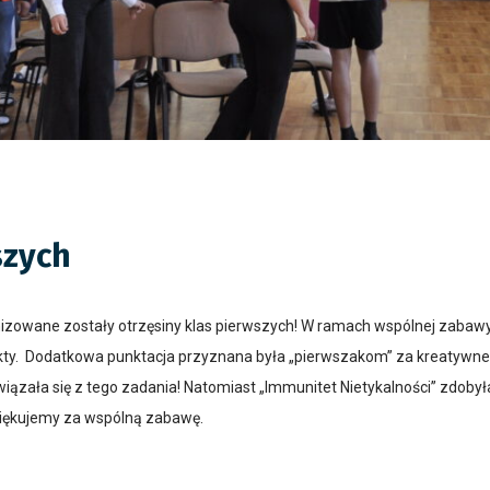
szych
nizowane zostały otrzęsiny klas pierwszych! W ramach wspólnej zabawy
ty. Dodatkowa punktacja przyznana była „pierwszakom” za kreatywne p
ywiązała się z tego zadania! Natomiast „Immunitet Nietykalności” zdoby
ziękujemy za wspólną zabawę.