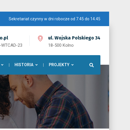
Sekretariat czynny w dni robocze od 7.45 do 14.45
o.pl
ul. Wojska Polskiego 34
1-WTCAD-23
18-500 Kolno
HISTORIA
PROJEKTY