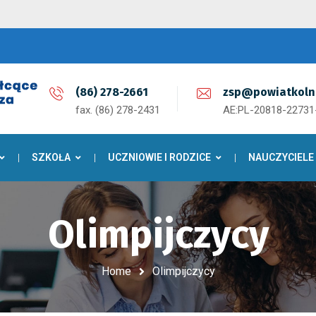
(86) 278-2661
zsp@powiatkoln
fax. (86) 278-2431
AE:PL-20818-2273
SZKOŁA
UCZNIOWIE I RODZICE
NAUCZYCIELE
Olimpijczycy
Home
Olimpijczycy