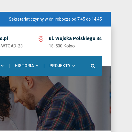
Sekretariat czynny w dni robocze od 7.45 do 14.45
o.pl
ul. Wojska Polskiego 34
1-WTCAD-23
18-500 Kolno
HISTORIA
PROJEKTY