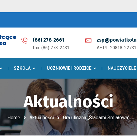
(86) 278-2661
zsp@powiatkoln
fax. (86) 278-2431
AE:PL-20818-2273
SZKOŁA
UCZNIOWIE I RODZICE
NAUCZYCIELE
Aktualności
Home
Aktualności
Gra uliczna „Śladami Śmiałowa”