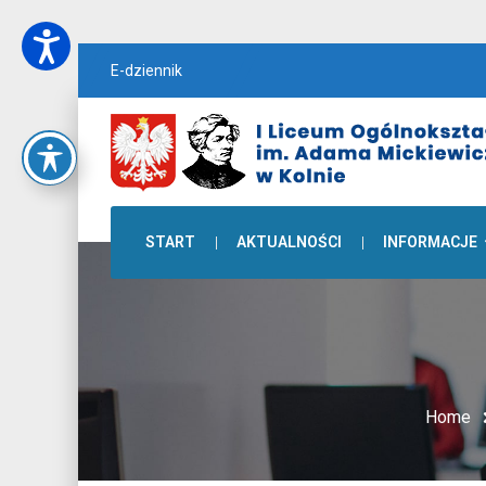
E-dziennik
START
AKTUALNOŚCI
INFORMACJE
Home