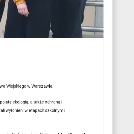
stwa Wiejskiego w Warszawie.
ojętą ekologią, a także ochroną i
tali wyłonieni w etapach szkolnym i