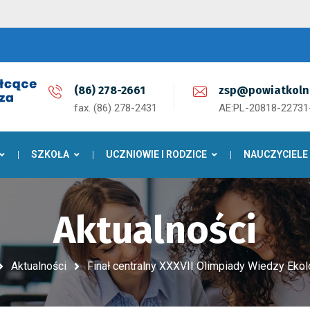
(86) 278-2661
zsp@powiatkoln
fax. (86) 278-2431
AE:PL-20818-2273
SZKOŁA
UCZNIOWIE I RODZICE
NAUCZYCIELE
Aktualności
Aktualności
Finał centralny XXXVII Olimpiady Wiedzy Ekol