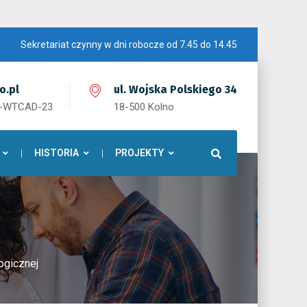
Sekretariat czynny w dni robocze od 7.45 do 14.45
o.pl
ul. Wojska Polskiego 34
1-WTCAD-23
18-500 Kolno
HISTORIA
PROJEKTY
ogicznej