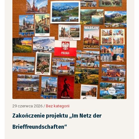
12 c
„Ja
,
czy
29 czerwca 2026
/
Bez kategorii
Zakończenie projektu „Im Netz der
Brieffreundschaften“