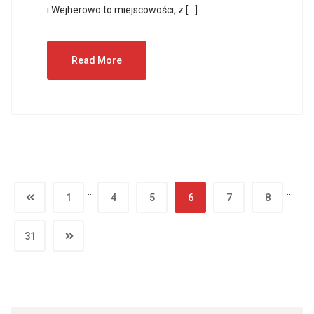
i Wejherowo to miejscowości, z […]
Read More
…
…
1
4
5
6
7
8
31