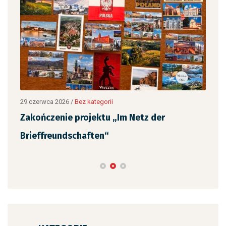
12 c
„Ja
,
czy
29 czerwca 2026
/
Bez kategorii
Zakończenie projektu „Im Netz der
Brieffreundschaften“