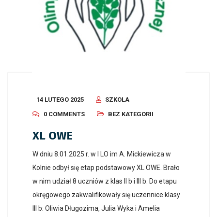
14 LUTEGO 2025
SZKOLA
0 COMMENTS
BEZ KATEGORII
XL OWE
W dniu 8.01.2025 r. w I LO im A. Mickiewicza w
Kolnie odbył się etap podstawowy XL OWE. Brało
w nim udział 8 uczniów z klas II b i III b. Do etapu
okręgowego zakwalifikowały się uczennice klasy
III b: Oliwia Długozima, Julia Wyka i Amelia