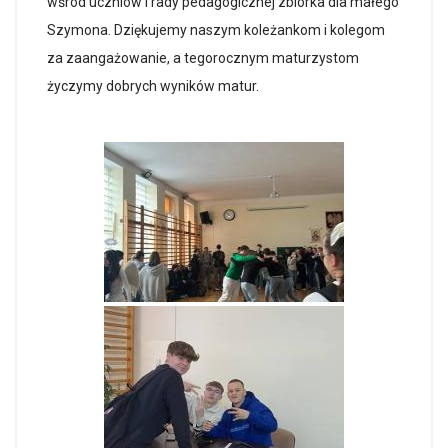
wśród uczniów i rady pedagogicznej zbiórka dla małego
Szymona. Dziękujemy naszym koleżankom i kolegom
za zaangażowanie, a tegorocznym maturzystom
życzymy dobrych wyników matur.