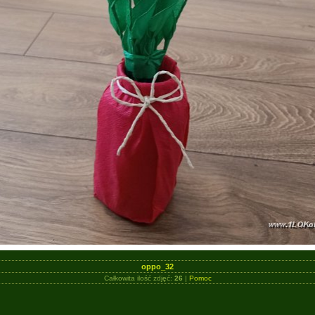
oppo_32
Całkowita ilość zdjęć:
26
|
Pomoc